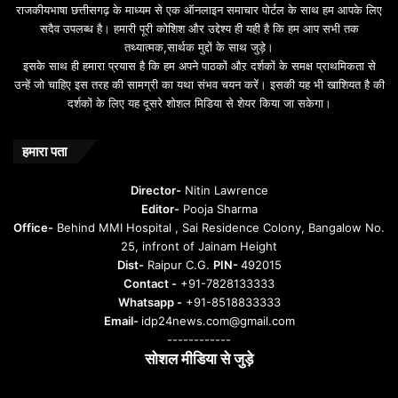
राजकीयभाषा छत्तीसगढ़ के माध्यम से एक ऑनलाइन समाचार पोर्टल के साथ हम आपके लिए
d
सदैव उपलब्ध है। हमारी पूरी कोशिश और उद्देश्य ही यही है कि हम आप सभी तक
a
तथ्यात्मक,सार्थक मुद्दों के साथ जुड़े।
v
इसके साथ ही हमारा प्रयास है कि हम अपने पाठकों औऱ दर्शकों के समक्ष प्राथमिकता से
a
उन्हें जो चाहिए इस तरह की सामग्री का यथा संभव चयन करें। इसकी यह भी खाशियत है की
o
दर्शकों के लिए यह दूसरे शोशल मिडिया से शेयर किया जा सकेगा।
y
u
n
हमारा पता
t
u
Director-
Nitin Lawrence
r
Editor-
Pooja Sharma
u
Office-
Behind MMI Hospital , Sai Residence Colony, Bangalow No.
25, infront of Jainam Height
Dist-
Raipur C.G.
PIN-
492015
Contact -
+91-7828133333
Whatsapp -
+91-8518833333
Email-
idp24news.com@gmail.com
------------
सोशल मीडिया से जुड़े
Instagram