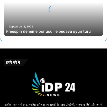
e
s
p
i
n
d
September 3, 2025
Freespin deneme bonusu ile bedava oyun turu
e
n
e
m
e
b
o
हमारे बारे में
n
u
s
u
i
l
e
b
सटीक, जन सरोकार,जनहित समेत तमाम खबरों के साथ अंग्रेजी, मातृभाषा हिंदी और हमारी
e