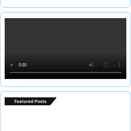
Featured Posts
F
r
e