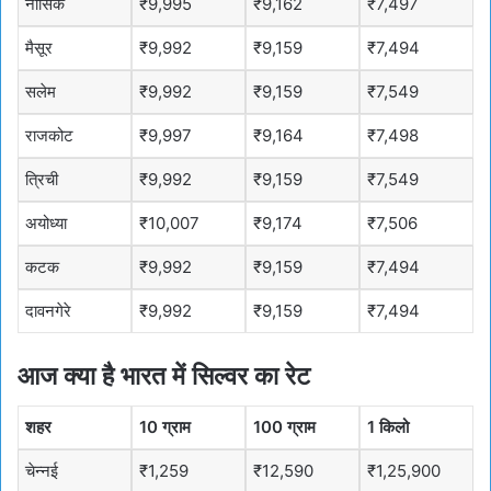
नासिक
₹9,995
₹9,162
₹7,497
मैसूर
₹9,992
₹9,159
₹7,494
सलेम
₹9,992
₹9,159
₹7,549
राजकोट
₹9,997
₹9,164
₹7,498
त्रिची
₹9,992
₹9,159
₹7,549
अयोध्या
₹10,007
₹9,174
₹7,506
कटक
₹9,992
₹9,159
₹7,494
दावनगेरे
₹9,992
₹9,159
₹7,494
आज क्या है भारत में सिल्वर का रेट
शहर
10 ग्राम
100 ग्राम
1 किलो
चेन्नई
₹1,259
₹12,590
₹1,25,900