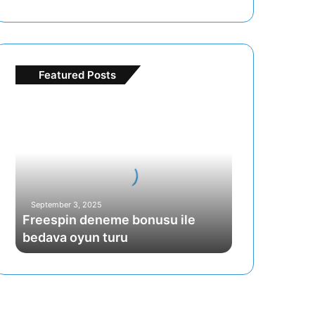
Featured Posts
F
r
e
e
s
p
i
September 3, 2025
n
Freespin deneme bonusu ile
d
bedava oyun turu
e
n
e
m
e
b