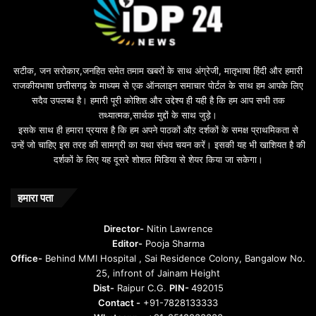
u
i
l
e
b
सटीक, जन सरोकार,जनहित समेत तमाम खबरों के साथ अंग्रेजी, मातृभाषा हिंदी और हमारी
e
राजकीयभाषा छत्तीसगढ़ के माध्यम से एक ऑनलाइन समाचार पोर्टल के साथ हम आपके लिए
d
सदैव उपलब्ध है। हमारी पूरी कोशिश और उद्देश्य ही यही है कि हम आप सभी तक
a
तथ्यात्मक,सार्थक मुद्दों के साथ जुड़े।
v
इसके साथ ही हमारा प्रयास है कि हम अपने पाठकों औऱ दर्शकों के समक्ष प्राथमिकता से
a
उन्हें जो चाहिए इस तरह की सामग्री का यथा संभव चयन करें। इसकी यह भी खाशियत है की
o
दर्शकों के लिए यह दूसरे शोशल मिडिया से शेयर किया जा सकेगा।
y
u
n
हमारा पता
t
u
Director-
Nitin Lawrence
r
Editor-
Pooja Sharma
u
Office-
Behind MMI Hospital , Sai Residence Colony, Bangalow No.
25, infront of Jainam Height
Dist-
Raipur C.G.
PIN-
492015
Contact -
+91-7828133333