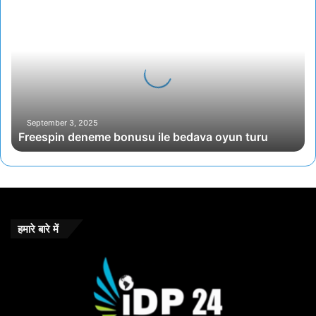
Freespin
deneme
bonusu
ile
bedava
oyun
turu
September 3, 2025
Freespin deneme bonusu ile bedava oyun turu
हमारे बारे में