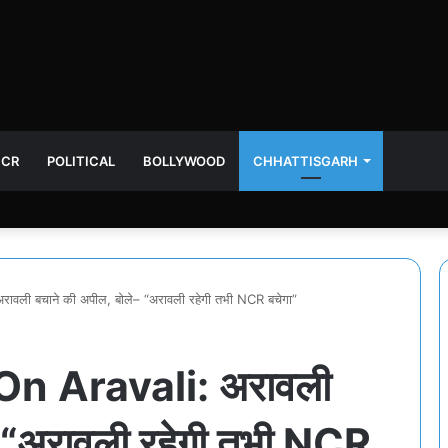
NCR
POLITICAL
BOLLYWOOD
CHHATTISGARH
वली बचाने की अपील, बोले– “अरावली रहेगी तभी NCR बचेगा”
n Aravali: अरावली
– “अरावली रहेगी तभी NCR