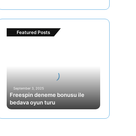
Featured Posts
Freespin
deneme
bonusu
ile
bedava
oyun
turu
September 3, 2025
Freespin deneme bonusu ile
bedava oyun turu