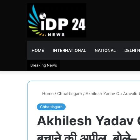
HOME
INTERNATIONAL
NATIONAL
DELHI 
Breaking News
Home
/
Chhattisgarh
/
Akhilesh Yadav On Aravali: अरा
Chhattisgarh
Akhilesh Yadav O
बचाने की अपील, बोले