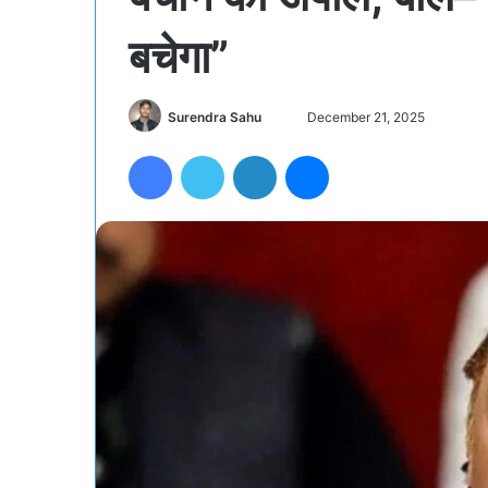
बचेगा”
Send
Surendra Sahu
December 21, 2025
an
Facebook
Twitter
LinkedIn
Messenger
email