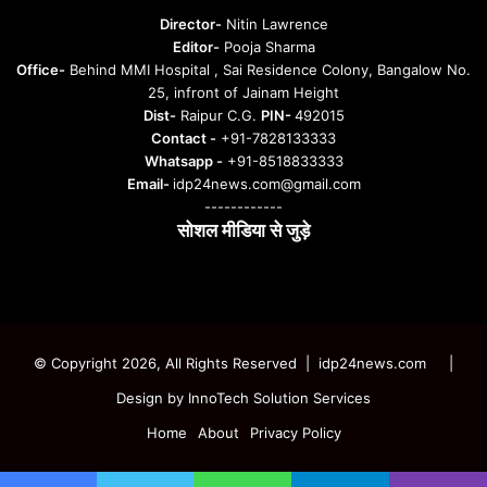
Director-
Nitin Lawrence
Editor-
Pooja Sharma
Office-
Behind MMI Hospital , Sai Residence Colony, Bangalow No.
25, infront of Jainam Height
Dist-
Raipur C.G.
PIN-
492015
Contact -
+91-7828133333
Whatsapp -
+91-8518833333
Email-
idp24news.com@gmail.com
------------
सोशल मीडिया से जुड़े
Instagram
Facebook
Twitter
YouTube
© Copyright 2026, All Rights Reserved | idp24news.com
|
Design by
InnoTech Solution Services
Home
About
Privacy Policy