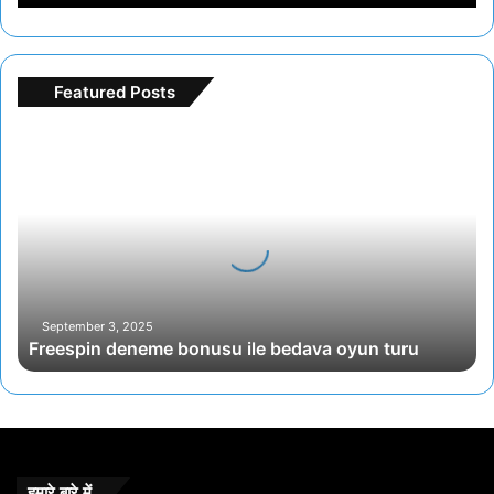
Featured Posts
F
r
e
e
s
p
i
n
d
September 3, 2025
Freespin deneme bonusu ile bedava oyun turu
e
n
e
m
e
b
o
हमारे बारे में