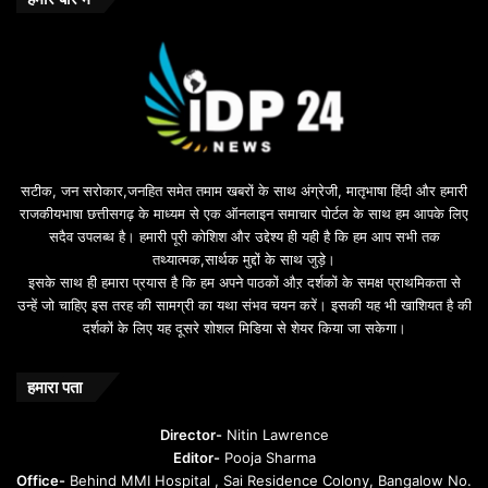
n
u
s
u
i
l
e
b
सटीक, जन सरोकार,जनहित समेत तमाम खबरों के साथ अंग्रेजी, मातृभाषा हिंदी और हमारी
e
राजकीयभाषा छत्तीसगढ़ के माध्यम से एक ऑनलाइन समाचार पोर्टल के साथ हम आपके लिए
d
सदैव उपलब्ध है। हमारी पूरी कोशिश और उद्देश्य ही यही है कि हम आप सभी तक
a
तथ्यात्मक,सार्थक मुद्दों के साथ जुड़े।
v
इसके साथ ही हमारा प्रयास है कि हम अपने पाठकों औऱ दर्शकों के समक्ष प्राथमिकता से
a
उन्हें जो चाहिए इस तरह की सामग्री का यथा संभव चयन करें। इसकी यह भी खाशियत है की
o
दर्शकों के लिए यह दूसरे शोशल मिडिया से शेयर किया जा सकेगा।
y
u
n
हमारा पता
t
u
Director-
Nitin Lawrence
r
Editor-
Pooja Sharma
u
Office-
Behind MMI Hospital , Sai Residence Colony, Bangalow No.