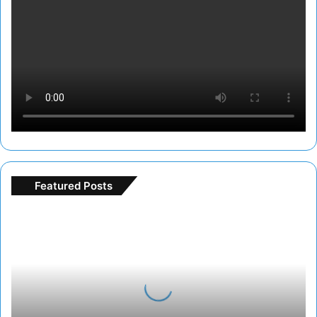
Featured Posts
Freespin
deneme
bonusu
ile
bedava
oyun
turu