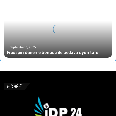
Freespin
deneme
bonusu
ile
bedava
oyun
turu
September 3, 2025
Freespin deneme bonusu ile bedava oyun turu
हमारे बारे में