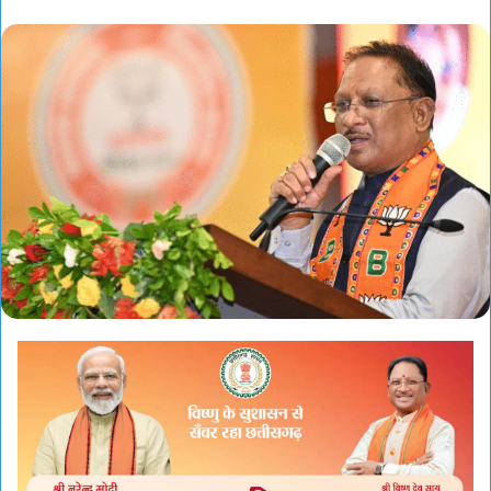
an
email