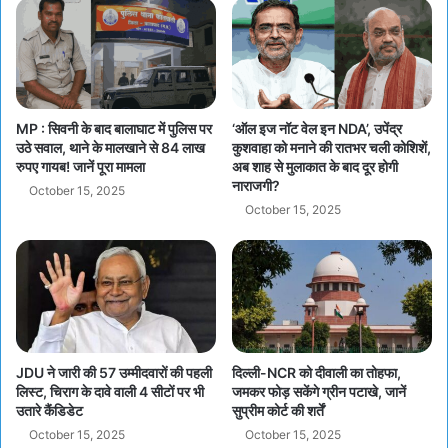
MP : सिवनी के बाद बालाघाट में पुलिस पर
‘ऑल इज नॉट वेल इन NDA’, उपेंद्र
उठे सवाल, थाने के मालखाने से 84 लाख
कुशवाहा को मनाने की रातभर चली कोशिशें,
रुपए गायब! जानें पूरा मामला
अब शाह से मुलाकात के बाद दूर होगी
नाराजगी?
October 15, 2025
October 15, 2025
JDU ने जारी की 57 उम्मीदवारों की पहली
दिल्ली-NCR को दीवाली का तोहफा,
लिस्ट, चिराग के दावे वाली 4 सीटों पर भी
जमकर फोड़ सकेंगे ग्रीन पटाखे, जानें
उतारे कैंडिडेट
सुप्रीम कोर्ट की शर्तें
October 15, 2025
October 15, 2025