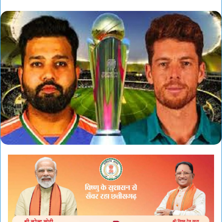
an
email