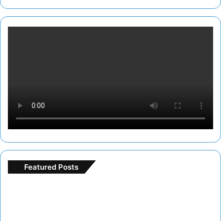
Featured Posts
Freespin
deneme
bonusu
ile