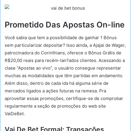
Prometido Das Apostas On-line
Você sabia que tem a possibilidade de ganhar 1 Bônus
sem particularizar depositar? Isso ainda, a Ajajai de Wager,
patrocinadora do Corinthians, oferece o Bônus Grátis de
R$20,00 reais para recém-lan?ados clientes. Acessando a
clase “Apostas ao vivo”, o usuário consegue representar
muchas as modalidades que têm partidas em andamento.
Além disso, dentro de cada ida há alguma série de
mercados ligados a ações futuras na remesa. Pra
aproveitar essas promoções, certifique-se de comprobar
regularmente a seção de promoções do web site
VaiDeBet.
Vai De Bet Formal: Transações