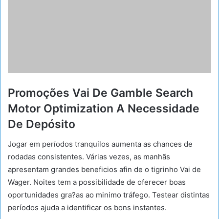
Promoções Vai De Gamble Search
Motor Optimization A Necessidade
De Depósito
Jogar em períodos tranquilos aumenta as chances de
rodadas consistentes. Várias vezes, as manhãs
apresentam grandes beneficios afin de o tigrinho Vai de
Wager. Noites tem a possibilidade de oferecer boas
oportunidades gra?as ao minimo tráfego. Testear distintas
períodos ajuda a identificar os bons instantes.