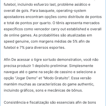
futebol, incluindo esfuerzo last, problème asiático e
overall de gols. Para basquete, operating-system
apostadores encontram opções como distribute de pontos
e total de pontos por quarto. O tênis apresenta mercados
específicos como vencedor carry out established e overall
de online games. As probabilities são atualizadas em
speed genuine, com margens médias de 5% afin de
futebol e 7% para diversos esportes.
Afin De acessar o tigre sortudo demonstration, você não
precisa produzir 1 depósito preliminar. Simplesmente
navegue até o game na seção de cassino e selecione a
opção “Jogar Demo” et “Modo Gratuito”. Essa versão
mantém muchas as características do game authentic,
incluindo gráficos, sons e mecânicas de bônus.
Consistência e fiscalização são essenciais afin de bons