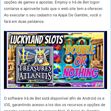
opções de games e apostas. Employ o Irá de Bet logon
contarse e aproveite tudo que o web site tem a oferecer.
Ao executar o seu cadastro na Ajajai De Gamble, você o
fará em duas peldanos.
O software Irá de Bet está disponível afin de Android os e
iOS, garantindo acesso a los dos os recursos e opções de