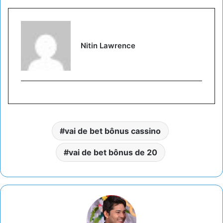
Nitin Lawrence
vai de bet bônus cassino
vai de bet bônus de 20