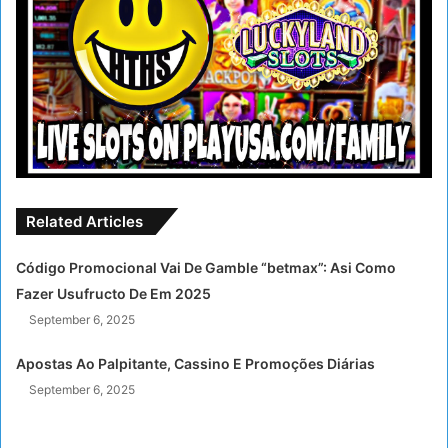
Related Articles
Código Promocional Vai De Gamble “betmax”: Asi Como
Fazer Usufructo De Em 2025
September 6, 2025
Apostas Ao Palpitante, Cassino E Promoções Diárias
September 6, 2025