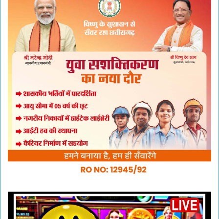
d
a
n
e
m
a
i
l