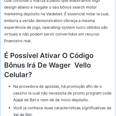
cual continue o marcia a passo que elaboramos logo
design abaixo e resgate o seu bônus search motor
marketing depósito na Vaidebet. É essencial notar la cual,
embora a versão demonstration ofereça a mesma
experiência de jogo, operating-system lucro obtidos são
virtuais e não podem servir convertidos em recurso
financeiro real.
É Possível Ativar O Código
Bônus Irá De Wager Vello
Celular?
Na provedora de apostas, há promoção afin de o
cassino la cual não necessita de promo program code
Ajajai de Bet e nem de de início depósito.
Você já conhece duas características significativas da
Vai de Bet.