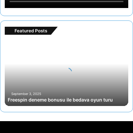
Featured Posts
F
r
e
e
s
p
i
n
d
September 3, 2025
Freespin deneme bonusu ile bedava oyun turu
e
n
e
m
e
b