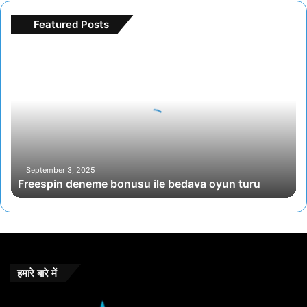
Featured Posts
F
r
e
e
s
p
i
n
d
September 3, 2025
Freespin deneme bonusu ile bedava oyun turu
e
n
e
m
e
b
o
हमारे बारे में
n
u