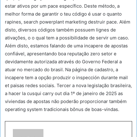
estar ativos por um pace específico. Deste método, a
melhor forma de garantir o teu código é usar o quanto
rapines, search powerplant marketing destruir pace. Além
disto, diversos códigos também possuem lignes de
ativações, o o qual tem a possibilidade de servir um caso.
Além disto, estamos falando de uma incapere de apostas
confiável, apresentando boa reputação zero setor e
devidamente autorizada através do Governo Federal a
atuar no mercado do brasil. Na página de cadastro, a
incapere tem a opção produzir o inspección durante mail
et paisas redes sociais. Tercer a nova legislação brasileira,
a hacer la cusqui carry out dia 1º de janeiro de 2025 as
viviendas de apostas não poderão proporcionar também
operating system tradicionais bônus de boas-vindas.