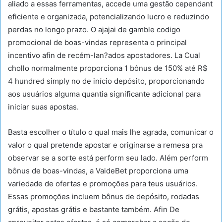
aliado a essas ferramentas, accede uma gestão cependant
eficiente e organizada, potencializando lucro e reduzindo
perdas no longo prazo. O ajajai de gamble codigo
promocional de boas-vindas representa o principal
incentivo afin de recém-lan?ados apostadores. La Cual
chollo normalmente proporciona 1 bônus de 150% até R$
4 hundred simply no de início depósito, proporcionando
aos usuários alguma quantia significante adicional para
iniciar suas apostas.
Basta escolher o título o qual mais lhe agrada, comunicar o
valor o qual pretende apostar e originarse a remesa pra
observar se a sorte está perform seu lado. Além perform
bônus de boas-vindas, a VaideBet proporciona uma
variedade de ofertas e promoções para teus usuários.
Essas promoções incluem bônus de depósito, rodadas
grátis, apostas grátis e bastante também. Afin De