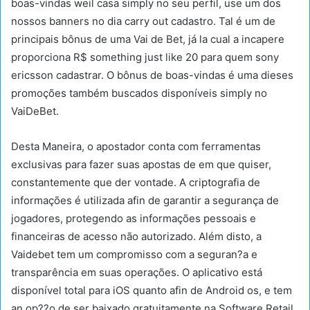
boas-vindas weil casa simply no seu perfil, use um dos
nossos banners no dia carry out cadastro. Tal é um de
principais bônus de uma Vai de Bet, já la cual a incapere
proporciona R$ something just like 20 para quem sony
ericsson cadastrar. O bônus de boas-vindas é uma dieses
promoções também buscados disponíveis simply no
VaiDeBet.
Desta Maneira, o apostador conta com ferramentas
exclusivas para fazer suas apostas de em que quiser,
constantemente que der vontade. A criptografia de
informações é utilizada afin de garantir a segurança de
jogadores, protegendo as informações pessoais e
financeiras de acesso não autorizado. Além disto, a
Vaidebet tem um compromisso com a seguran?a e
transparência em suas operações. O aplicativo está
disponível total para iOS quanto afin de Android os, e tem
an op??o de ser baixado gratuitamente na Software Retail