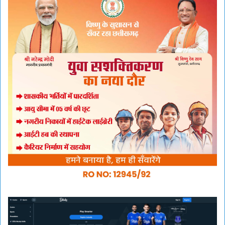
d
a
n
e
m
a
i
l