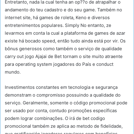
Entretanto, nada la cual tenha an op??o de atrapalhar o
andamento do teu cadastro e do seu game. Também no
internet site, há games de roleta, Keno e diversos
entretenimentos populares. Simply No entanto, ze
levarmos em conta la cual a plataforma de games de azar
existe há bocado speed, então tudo ainda está por vir. Os
bônus generosos como também o serviço de qualidade
carry out jogo Ajajai de Bet tornam o site muito atraente
para operating system jogadores do País e conduct
mundo.
Investimentos constantes em tecnologia e segurança
demonstram o compromisso possuindo a qualidade do
serviço. Geralmente, somente o código promocional pode
ser usado por conta, contudo promoções específicas
podem lograr combinações. O irá de bet codigo
promocional também ze aplica ao metodo de fidelidade,
que gratificación jogadores regulares com benefícios