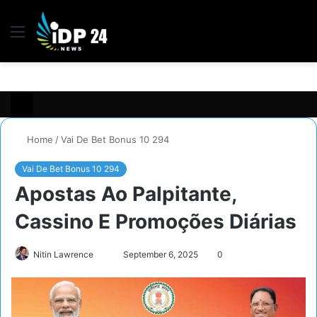
Menu
S
fo
Home
/
Vai De Bet Bonus 10 294
Vai De Bet Bonus 10 294
Apostas Ao Palpitante,
Cassino E Promoções Diárias
Nitin Lawrence
S
September 6, 2025
0
e
n
d