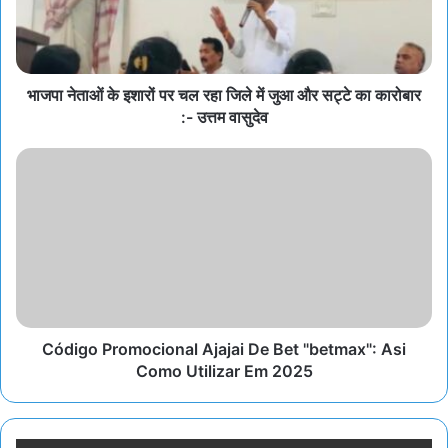
भाजपा नेताओं के इशारों पर चल रहा जिले में जुआ और सट्टे का कारोबार
:- उत्तम वासुदेव
Código Promocional Ajajai De Bet "betmax": Asi
Como Utilizar Em 2025