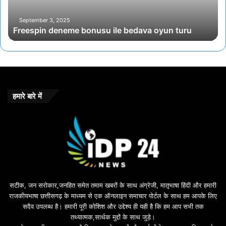
n
d
September 3, 2025
Freespin deneme bonusu ile bedava oyun turu
e
n
e
m
e
b
o
हमारे बारे में
n
u
s
u
i
l
e
b
सटीक, जन सरोकार,जनहित समेत तमाम खबरों के साथ अंग्रेजी, मातृभाषा हिंदी और हमारी
e
राजकीयभाषा छत्तीसगढ़ के माध्यम से एक ऑनलाइन समाचार पोर्टल के साथ हम आपके लिए
d
सदैव उपलब्ध है। हमारी पूरी कोशिश और उद्देश्य ही यही है कि हम आप सभी तक
a
तथ्यात्मक,सार्थक मुद्दों के साथ जुड़े।
v