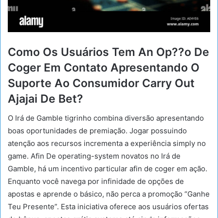
Como Os Usuários Tem An Op??o De
Coger Em Contato Apresentando O
Suporte Ao Consumidor Carry Out
Ajajai De Bet?
O Irá de Gamble tigrinho combina diversão apresentando
boas oportunidades de premiação. Jogar possuindo
atenção aos recursos incrementa a experiência simply no
game. Afin De operating-system novatos no Irá de
Gamble, há um incentivo particular afin de coger em ação.
Enquanto você navega por infinidade de opções de
apostas e aprende o básico, não perca a promoção “Ganhe
Teu Presente”. Esta iniciativa oferece aos usuários ofertas