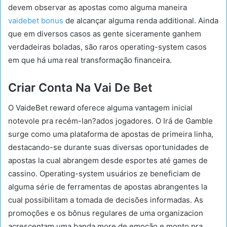
devem observar as apostas como alguma maneira
vaidebet bonus
de alcançar alguma renda additional. Ainda
que em diversos casos as gente siceramente ganhem
verdadeiras boladas, são raros operating-system casos
em que há uma real transformação financeira.
Criar Conta Na Vai De Bet
O VaideBet reward oferece alguma vantagem inicial
notevole pra recém-lan?ados jogadores. O Irá de Gamble
surge como uma plataforma de apostas de primeira linha,
destacando-se durante suas diversas oportunidades de
apostas la cual abrangem desde esportes até games de
cassino. Operating-system usuários ze beneficiam de
alguma série de ferramentas de apostas abrangentes la
cual possibilitam a tomada de decisões informadas. As
promoções e os bônus regulares de uma organizacion
acrescentam uma banda more de emoção e monto pra