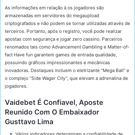
As informações em relação à os jogadores são
armazenadas em servidores do megaupload
criptografados e não podem se tornar utilizadas através de
terceiros. Portanto, após o registro, você pode realizar
apostas com segurança e jogar zero cassino. Parceiros
renomados tais como Advancement Gambling e Matter-of-
fact Have fun garantem games de entrada qualidade,
possuindo gráficos impressionantes e mecânicas
inovadoras. Destaques incluem o eletrizante “Mega Ball” e
o complejo “Side Wager City”, que elevam a adrenalina de
jogadores.
Vaidebet É Confiavel, Aposte
Reunido Com O Embaixador
Gusttavo Lima
Vários indicadores determinam a confiabilidade de