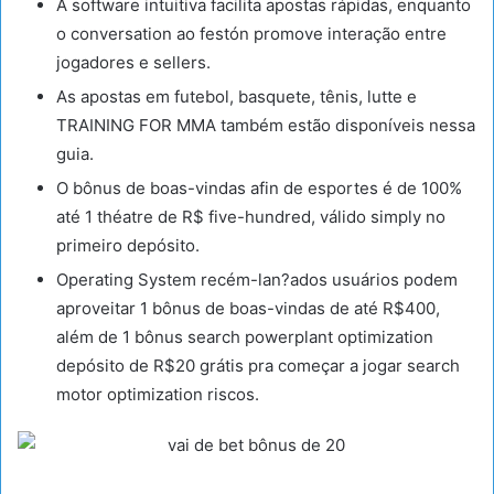
A software intuitiva facilita apostas rápidas, enquanto
o conversation ao festón promove interação entre
jogadores e sellers.
As apostas em futebol, basquete, tênis, lutte e
TRAINING FOR MMA também estão disponíveis nessa
guia.
O bônus de boas-vindas afin de esportes é de 100%
até 1 théatre de R$ five-hundred, válido simply no
primeiro depósito.
Operating System recém-lan?ados usuários podem
aproveitar 1 bônus de boas-vindas de até R$400,
além de 1 bônus search powerplant optimization
depósito de R$20 grátis pra começar a jogar search
motor optimization riscos.