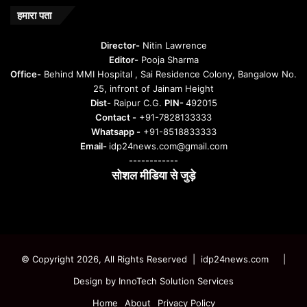
हमारा पता
Director-
Nitin Lawrence
Editor-
Pooja Sharma
Office-
Behind MMI Hospital , Sai Residence Colony, Bangalow No.
25, infront of Jainam Height
Dist-
Raipur C.G.
PIN-
492015
Contact -
+91-7828133333
Whatsapp -
+91-8518833333
Email-
idp24news.com@gmail.com
------------
सोशल मीडिया से जुड़े
Instagram
Facebook
Twitter
YouTube
© Copyright 2026, All Rights Reserved | idp24news.com
|
Design by
InnoTech Solution Services
Home
About
Privacy Policy