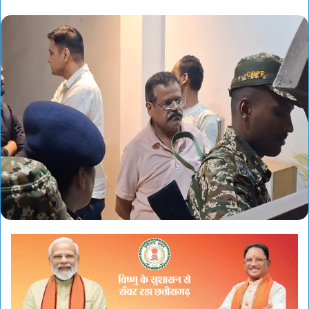
an
email