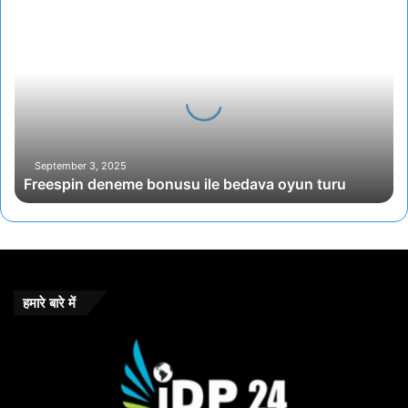
Freespin
deneme
bonusu
ile
bedava
oyun
turu
September 3, 2025
Freespin deneme bonusu ile bedava oyun turu
हमारे बारे में