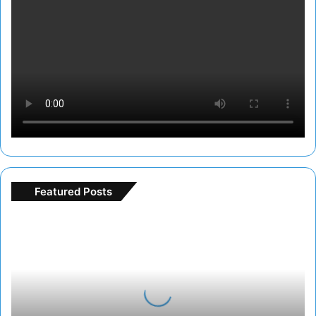
Featured Posts
Freespin
deneme
bonusu
ile
bedava
oyun
turu