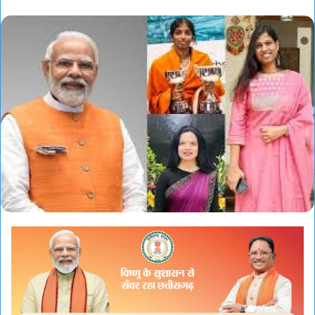
an
email