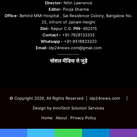
Director-
Nitin Lawrence
Editor-
Pooja Sharma
Office-
Behind MMI Hospital , Sai Residence Colony, Bangalow No.
25, infront of Jainam Height
Dist-
Raipur C.G.
PIN-
492015
Contact -
+91-7828133333
Whatsapp -
+91-8518833333
Email-
idp24news.com@gmail.com
------------
सोशल मीडिया से जुड़े
Instagram
Facebook
Twitter
YouTube
© Copyright 2026, All Rights Reserved | idp24news.com
|
Design by
InnoTech Solution Services
Home
About
Privacy Policy