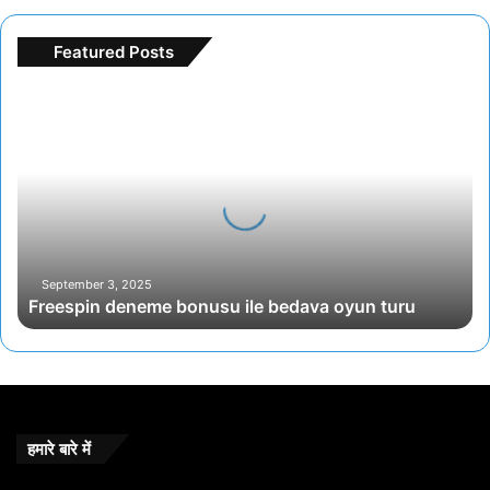
Featured Posts
Freespin
deneme
bonusu
ile
bedava
oyun
turu
September 3, 2025
Freespin deneme bonusu ile bedava oyun turu
हमारे बारे में