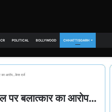
NCR
POLITICAL
BOLLYWOOD
CHHATTISGARH
र का आरोप…केस दर्ज
ेल पर बलात्कार का आरोप…