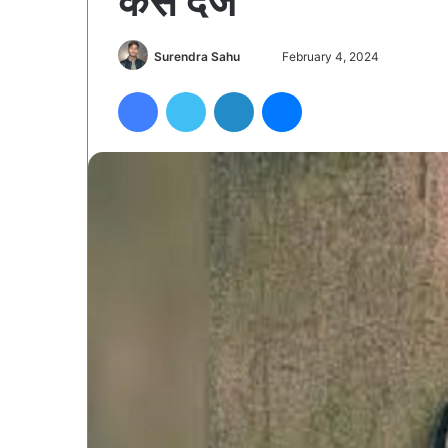
केस दर्ज
Send
Surendra Sahu
February 4, 2024
an
Facebook
Twitter
LinkedIn
Messenger
email