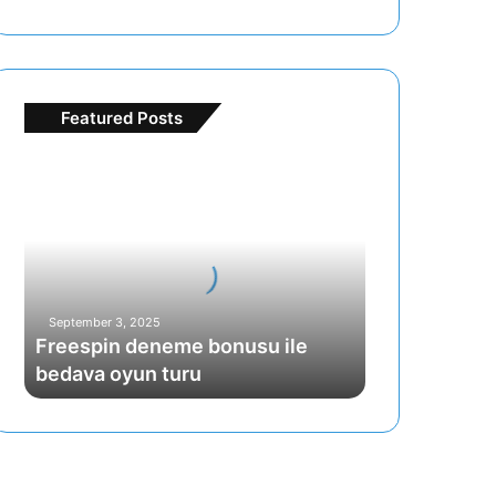
Featured Posts
Freespin
deneme
bonusu
ile
bedava
oyun
turu
September 3, 2025
Freespin deneme bonusu ile
bedava oyun turu