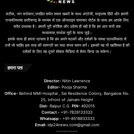
e
b
सटीक, जन सरोकार,जनहित समेत तमाम खबरों के साथ अंग्रेजी, मातृभाषा हिंदी और हमारी
e
राजकीयभाषा छत्तीसगढ़ के माध्यम से एक ऑनलाइन समाचार पोर्टल के साथ हम आपके लिए
d
सदैव उपलब्ध है। हमारी पूरी कोशिश और उद्देश्य ही यही है कि हम आप सभी तक
a
तथ्यात्मक,सार्थक मुद्दों के साथ जुड़े।
v
इसके साथ ही हमारा प्रयास है कि हम अपने पाठकों औऱ दर्शकों के समक्ष प्राथमिकता से
a
उन्हें जो चाहिए इस तरह की सामग्री का यथा संभव चयन करें। इसकी यह भी खाशियत है की
o
दर्शकों के लिए यह दूसरे शोशल मिडिया से शेयर किया जा सकेगा।
y
u
n
हमारा पता
t
u
Director-
Nitin Lawrence
r
Editor-
Pooja Sharma
u
Office-
Behind MMI Hospital , Sai Residence Colony, Bangalow No.
25, infront of Jainam Height
Dist-
Raipur C.G.
PIN-
492015
Contact -
+91-7828133333
Whatsapp -
+91-8518833333
Email-
idp24news.com@gmail.com
------------