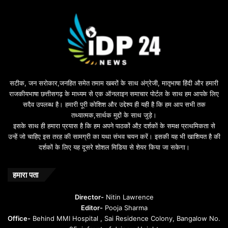
n
u
s
u
i
l
e
b
सटीक, जन सरोकार,जनहित समेत तमाम खबरों के साथ अंग्रेजी, मातृभाषा हिंदी और हमारी
e
राजकीयभाषा छत्तीसगढ़ के माध्यम से एक ऑनलाइन समाचार पोर्टल के साथ हम आपके लिए
d
सदैव उपलब्ध है। हमारी पूरी कोशिश और उद्देश्य ही यही है कि हम आप सभी तक
a
तथ्यात्मक,सार्थक मुद्दों के साथ जुड़े।
v
इसके साथ ही हमारा प्रयास है कि हम अपने पाठकों औऱ दर्शकों के समक्ष प्राथमिकता से
a
उन्हें जो चाहिए इस तरह की सामग्री का यथा संभव चयन करें। इसकी यह भी खाशियत है की
o
दर्शकों के लिए यह दूसरे शोशल मिडिया से शेयर किया जा सकेगा।
y
u
n
हमारा पता
t
u
Director-
Nitin Lawrence
r
Editor-
Pooja Sharma
u
Office-
Behind MMI Hospital , Sai Residence Colony, Bangalow No.