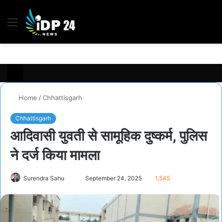
Menu
S
fo
Home
/
Chhattisgarh
Chhattisgarh
आदिवासी युवती से सामूहिक दुष्कर्म, पुलिस
ने दर्ज किया मामला
Surendra Sahu
S
September 24, 2025
1,545
e
n
d