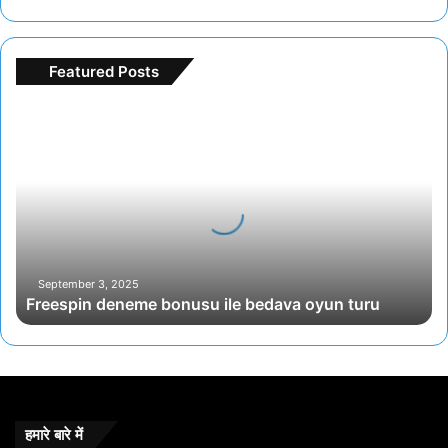
Featured Posts
F
r
e
e
s
p
i
n
d
September 3, 2025
Freespin deneme bonusu ile bedava oyun turu
e
n
e
m
e
b
o
हमारे बारे में