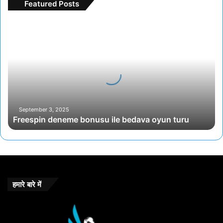
Featured Posts
Freespin
deneme
bonusu
ile
bedava
oyun
turu
September 3, 2025
Freespin deneme bonusu ile bedava oyun turu
हमारे बारे में