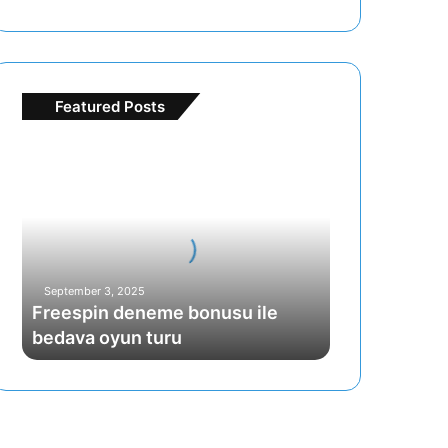
Featured Posts
Freespin
deneme
bonusu
ile
bedava
oyun
turu
September 3, 2025
Freespin deneme bonusu ile
bedava oyun turu