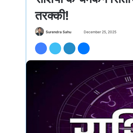
तरक्की!
Send
Surendra Sahu
December 25, 2025
an
Facebook
Twitter
LinkedIn
Messenger
email