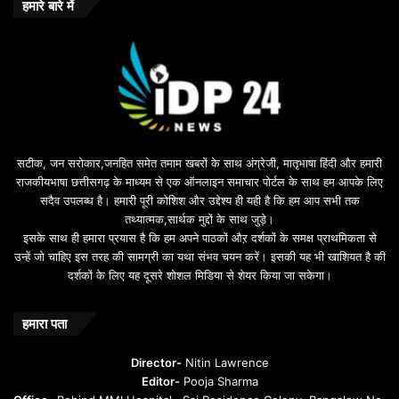
o
हमारे बारे में
n
u
s
u
i
l
e
b
सटीक, जन सरोकार,जनहित समेत तमाम खबरों के साथ अंग्रेजी, मातृभाषा हिंदी और हमारी
e
राजकीयभाषा छत्तीसगढ़ के माध्यम से एक ऑनलाइन समाचार पोर्टल के साथ हम आपके लिए
d
सदैव उपलब्ध है। हमारी पूरी कोशिश और उद्देश्य ही यही है कि हम आप सभी तक
a
तथ्यात्मक,सार्थक मुद्दों के साथ जुड़े।
v
इसके साथ ही हमारा प्रयास है कि हम अपने पाठकों औऱ दर्शकों के समक्ष प्राथमिकता से
a
उन्हें जो चाहिए इस तरह की सामग्री का यथा संभव चयन करें। इसकी यह भी खाशियत है की
o
दर्शकों के लिए यह दूसरे शोशल मिडिया से शेयर किया जा सकेगा।
y
u
n
हमारा पता
t
u
Director-
Nitin Lawrence
r
Editor-
Pooja Sharma
u