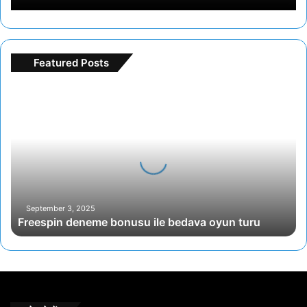
Featured Posts
F
r
e
e
s
p
i
n
d
September 3, 2025
Freespin deneme bonusu ile bedava oyun turu
e
n
e
m
e
b