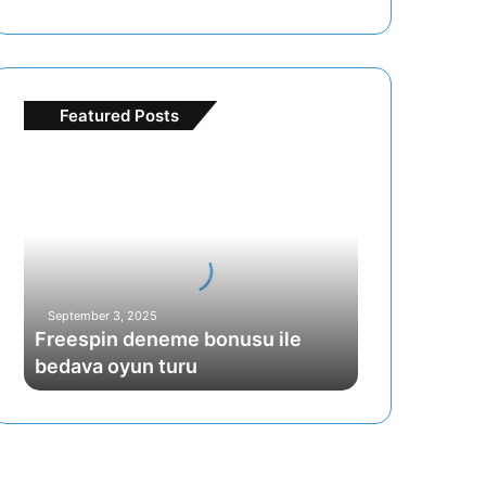
Featured Posts
F
r
e
e
s
p
i
September 3, 2025
n
Freespin deneme bonusu ile
d
bedava oyun turu
e
n
e
m
e
b