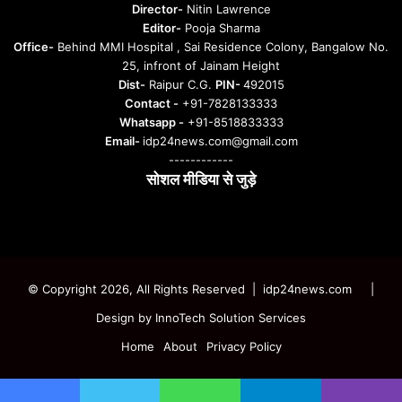
u
Director-
Nitin Lawrence
r
Editor-
Pooja Sharma
u
Office-
Behind MMI Hospital , Sai Residence Colony, Bangalow No.
25, infront of Jainam Height
Dist-
Raipur C.G.
PIN-
492015
Contact -
+91-7828133333
Whatsapp -
+91-8518833333
Email-
idp24news.com@gmail.com
------------
सोशल मीडिया से जुड़े
Instagram
Facebook
Twitter
YouTube
© Copyright 2026, All Rights Reserved | idp24news.com
|
Design by
InnoTech Solution Services
Home
About
Privacy Policy