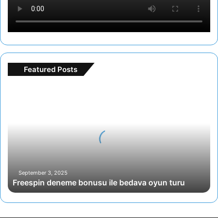
Featured Posts
F
r
e
e
s
p
i
n
d
September 3, 2025
Freespin deneme bonusu ile bedava oyun turu
e
n
e
m