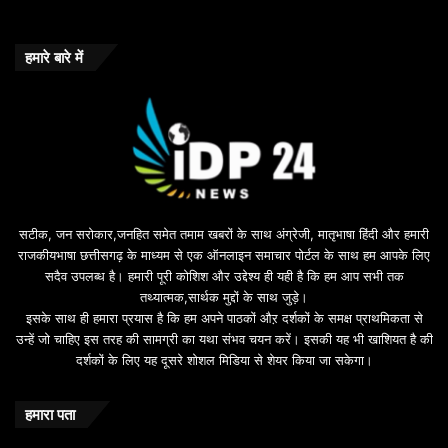
e
b
o
हमारे बारे में
n
u
s
u
i
l
e
b
सटीक, जन सरोकार,जनहित समेत तमाम खबरों के साथ अंग्रेजी, मातृभाषा हिंदी और हमारी
e
राजकीयभाषा छत्तीसगढ़ के माध्यम से एक ऑनलाइन समाचार पोर्टल के साथ हम आपके लिए
d
सदैव उपलब्ध है। हमारी पूरी कोशिश और उद्देश्य ही यही है कि हम आप सभी तक
a
तथ्यात्मक,सार्थक मुद्दों के साथ जुड़े।
v
इसके साथ ही हमारा प्रयास है कि हम अपने पाठकों औऱ दर्शकों के समक्ष प्राथमिकता से
a
उन्हें जो चाहिए इस तरह की सामग्री का यथा संभव चयन करें। इसकी यह भी खाशियत है की
o
दर्शकों के लिए यह दूसरे शोशल मिडिया से शेयर किया जा सकेगा।
y
u
n
हमारा पता
t