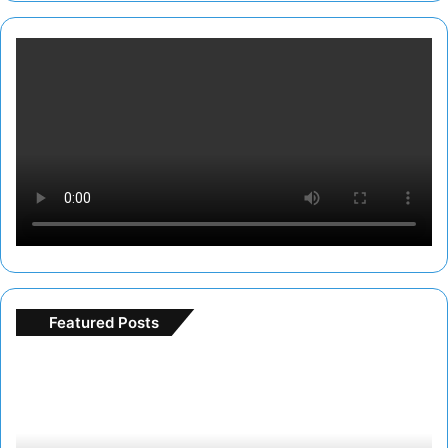
Featured Posts
F
r
e
e