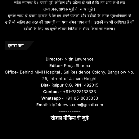
सदैव उपलब्ध है। हमारी पूरी कोशिश और उद्देश्य ही यही है कि हम आप सभी तक
a
तथ्यात्मक,सार्थक मुद्दों के साथ जुड़े।
v
इसके साथ ही हमारा प्रयास है कि हम अपने पाठकों औऱ दर्शकों के समक्ष प्राथमिकता से
a
उन्हें जो चाहिए इस तरह की सामग्री का यथा संभव चयन करें। इसकी यह भी खाशियत है की
o
दर्शकों के लिए यह दूसरे शोशल मिडिया से शेयर किया जा सकेगा।
y
u
n
हमारा पता
t
u
Director-
Nitin Lawrence
r
Editor-
Pooja Sharma
u
Office-
Behind MMI Hospital , Sai Residence Colony, Bangalow No.
25, infront of Jainam Height
Dist-
Raipur C.G.
PIN-
492015
Contact -
+91-7828133333
Whatsapp -
+91-8518833333
Email-
idp24news.com@gmail.com
------------
सोशल मीडिया से जुड़े
Instagram
Facebook
Twitter
YouTube