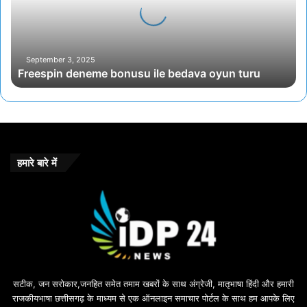
s
p
i
n
d
September 3, 2025
Freespin deneme bonusu ile bedava oyun turu
e
n
e
m
e
b
o
हमारे बारे में
n
u
s
u
i
l
e
b
सटीक, जन सरोकार,जनहित समेत तमाम खबरों के साथ अंग्रेजी, मातृभाषा हिंदी और हमारी
e
राजकीयभाषा छत्तीसगढ़ के माध्यम से एक ऑनलाइन समाचार पोर्टल के साथ हम आपके लिए
d