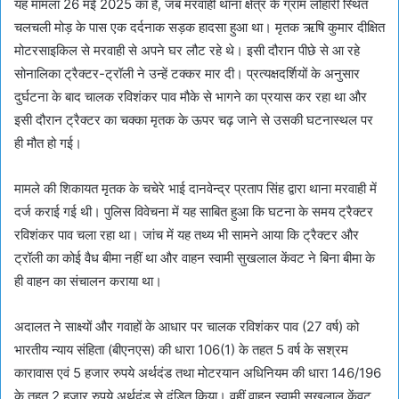
यह मामला 26 मई 2025 का है, जब मरवाही थाना क्षेत्र के ग्राम लोहारी स्थित
चलचली मोड़ के पास एक दर्दनाक सड़क हादसा हुआ था। मृतक ऋषि कुमार दीक्षित
मोटरसाइकिल से मरवाही से अपने घर लौट रहे थे। इसी दौरान पीछे से आ रहे
सोनालिका ट्रैक्टर-ट्रॉली ने उन्हें टक्कर मार दी। प्रत्यक्षदर्शियों के अनुसार
दुर्घटना के बाद चालक रविशंकर पाव मौके से भागने का प्रयास कर रहा था और
इसी दौरान ट्रैक्टर का चक्का मृतक के ऊपर चढ़ जाने से उसकी घटनास्थल पर
ही मौत हो गई।
मामले की शिकायत मृतक के चचेरे भाई दानवेन्द्र प्रताप सिंह द्वारा थाना मरवाही में
दर्ज कराई गई थी। पुलिस विवेचना में यह साबित हुआ कि घटना के समय ट्रैक्टर
रविशंकर पाव चला रहा था। जांच में यह तथ्य भी सामने आया कि ट्रैक्टर और
ट्रॉली का कोई वैध बीमा नहीं था और वाहन स्वामी सुखलाल केंवट ने बिना बीमा के
ही वाहन का संचालन कराया था।
अदालत ने साक्ष्यों और गवाहों के आधार पर चालक रविशंकर पाव (27 वर्ष) को
भारतीय न्याय संहिता (बीएनएस) की धारा 106(1) के तहत 5 वर्ष के सश्रम
कारावास एवं 5 हजार रुपये अर्थदंड तथा मोटरयान अधिनियम की धारा 146/196
के तहत 2 हजार रुपये अर्थदंड से दंडित किया। वहीं वाहन स्वामी सुखलाल केंवट