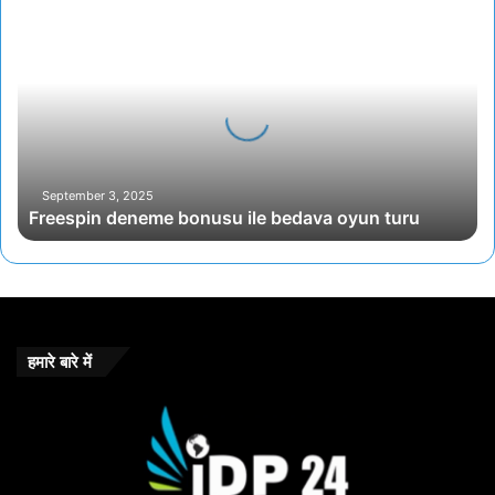
Freespin
deneme
bonusu
ile
bedava
oyun
turu
September 3, 2025
Freespin deneme bonusu ile bedava oyun turu
हमारे बारे में