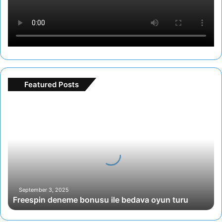
Featured Posts
F
r
e
e
s
p
i
n
d
September 3, 2025
Freespin deneme bonusu ile bedava oyun turu
e
n
e