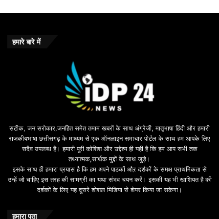
m
e
b
o
हमारे बारे में
n
u
s
u
i
l
e
b
सटीक, जन सरोकार,जनहित समेत तमाम खबरों के साथ अंग्रेजी, मातृभाषा हिंदी और हमारी
e
राजकीयभाषा छत्तीसगढ़ के माध्यम से एक ऑनलाइन समाचार पोर्टल के साथ हम आपके लिए
d
सदैव उपलब्ध है। हमारी पूरी कोशिश और उद्देश्य ही यही है कि हम आप सभी तक
a
तथ्यात्मक,सार्थक मुद्दों के साथ जुड़े।
v
इसके साथ ही हमारा प्रयास है कि हम अपने पाठकों औऱ दर्शकों के समक्ष प्राथमिकता से
a
उन्हें जो चाहिए इस तरह की सामग्री का यथा संभव चयन करें। इसकी यह भी खाशियत है की
o
दर्शकों के लिए यह दूसरे शोशल मिडिया से शेयर किया जा सकेगा।
y
u
n
हमारा पता