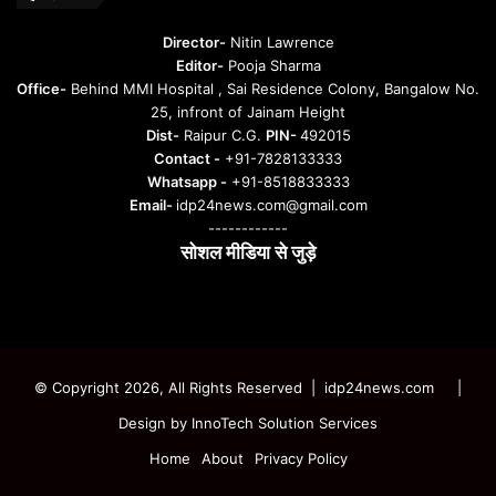
t
u
Director-
Nitin Lawrence
r
Editor-
Pooja Sharma
u
Office-
Behind MMI Hospital , Sai Residence Colony, Bangalow No.
25, infront of Jainam Height
Dist-
Raipur C.G.
PIN-
492015
Contact -
+91-7828133333
Whatsapp -
+91-8518833333
Email-
idp24news.com@gmail.com
------------
सोशल मीडिया से जुड़े
Instagram
Facebook
Twitter
YouTube
© Copyright 2026, All Rights Reserved | idp24news.com
|
Design by
InnoTech Solution Services
Home
About
Privacy Policy