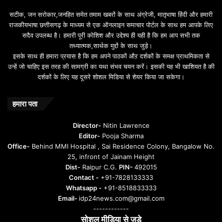
b
सटीक, जन सरोकार,जनहित समेत तमाम खबरों के साथ अंग्रेजी, मातृभाषा हिंदी और हमारी
e
राजकीयभाषा छत्तीसगढ़ के माध्यम से एक ऑनलाइन समाचार पोर्टल के साथ हम आपके लिए
d
सदैव उपलब्ध है। हमारी पूरी कोशिश और उद्देश्य ही यही है कि हम आप सभी तक
a
तथ्यात्मक,सार्थक मुद्दों के साथ जुड़े।
v
इसके साथ ही हमारा प्रयास है कि हम अपने पाठकों औऱ दर्शकों के समक्ष प्राथमिकता से
a
उन्हें जो चाहिए इस तरह की सामग्री का यथा संभव चयन करें। इसकी यह भी खाशियत है की
o
दर्शकों के लिए यह दूसरे शोशल मिडिया से शेयर किया जा सकेगा।
y
u
n
हमारा पता
t
u
Director-
Nitin Lawrence
r
Editor-
Pooja Sharma
u
Office-
Behind MMI Hospital , Sai Residence Colony, Bangalow No.
25, infront of Jainam Height
Dist-
Raipur C.G.
PIN-
492015
Contact -
+91-7828133333
Whatsapp -
+91-8518833333
Email-
idp24news.com@gmail.com
------------
सोशल मीडिया से जुड़े