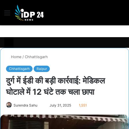
Menu
S
fo
Home
/
Chhattisgarh
Chhattisgarh
Raipur
दुर्ग में ईडी की बड़ी कार्रवाई: मेडिकल
घोटाले में 12 घंटे तक चला छापा
Surendra Sahu
S
July 31, 2025
1,551
e
n
d