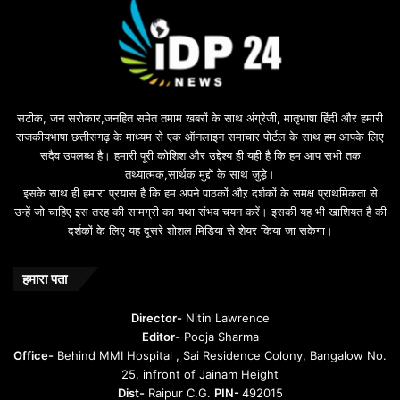
s
u
i
l
e
b
सटीक, जन सरोकार,जनहित समेत तमाम खबरों के साथ अंग्रेजी, मातृभाषा हिंदी और हमारी
e
राजकीयभाषा छत्तीसगढ़ के माध्यम से एक ऑनलाइन समाचार पोर्टल के साथ हम आपके लिए
d
सदैव उपलब्ध है। हमारी पूरी कोशिश और उद्देश्य ही यही है कि हम आप सभी तक
a
तथ्यात्मक,सार्थक मुद्दों के साथ जुड़े।
v
इसके साथ ही हमारा प्रयास है कि हम अपने पाठकों औऱ दर्शकों के समक्ष प्राथमिकता से
a
उन्हें जो चाहिए इस तरह की सामग्री का यथा संभव चयन करें। इसकी यह भी खाशियत है की
o
दर्शकों के लिए यह दूसरे शोशल मिडिया से शेयर किया जा सकेगा।
y
u
n
हमारा पता
t
u
Director-
Nitin Lawrence
r
Editor-
Pooja Sharma
u
Office-
Behind MMI Hospital , Sai Residence Colony, Bangalow No.
25, infront of Jainam Height
Dist-
Raipur C.G.
PIN-
492015