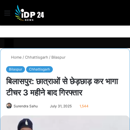
Menu
S
fo
Home
/
Chhattisgarh
/
Bilaspur
Bilaspur
Chhattisgarh
बिलासपुर: छात्राओं से छेड़छाड़ कर भागा
टीचर 3 महीने बाद गिरफ्तार
Surendra Sahu
S
July 31, 2025
1,544
e
n
d