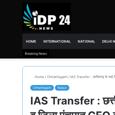
HOME
INTERNATIONAL
NATIONAL
DELHI 
Breaking News
Home
/
Chhattisgarh
/
IAS Transfer : छत्तीसगढ़ के कई न
Chhattisgarh
Raipur
IAS Transfer : छत्त