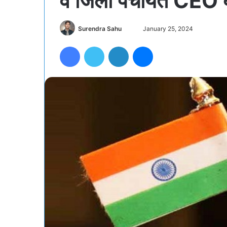
व जिला पंचायत CEO बद
Send
Surendra Sahu
January 25, 2024
an
Facebook
Twitter
LinkedIn
Messenger
email