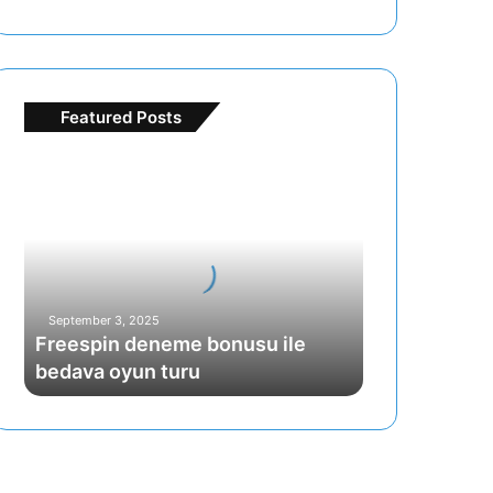
Featured Posts
Freespin
deneme
bonusu
ile
bedava
oyun
turu
September 3, 2025
Freespin deneme bonusu ile
bedava oyun turu