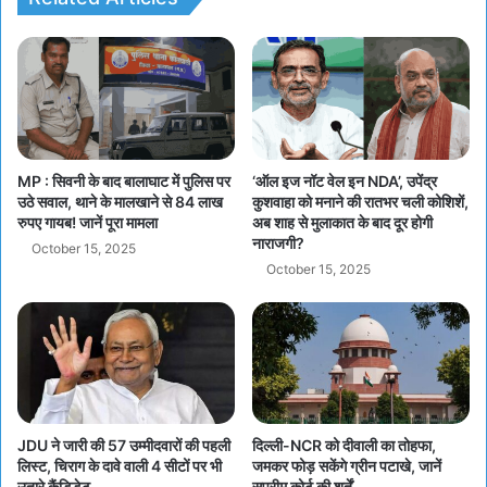
MP : सिवनी के बाद बालाघाट में पुलिस पर
‘ऑल इज नॉट वेल इन NDA’, उपेंद्र
उठे सवाल, थाने के मालखाने से 84 लाख
कुशवाहा को मनाने की रातभर चली कोशिशें,
रुपए गायब! जानें पूरा मामला
अब शाह से मुलाकात के बाद दूर होगी
नाराजगी?
October 15, 2025
October 15, 2025
JDU ने जारी की 57 उम्मीदवारों की पहली
दिल्ली-NCR को दीवाली का तोहफा,
लिस्ट, चिराग के दावे वाली 4 सीटों पर भी
जमकर फोड़ सकेंगे ग्रीन पटाखे, जानें
उतारे कैंडिडेट
सुप्रीम कोर्ट की शर्तें