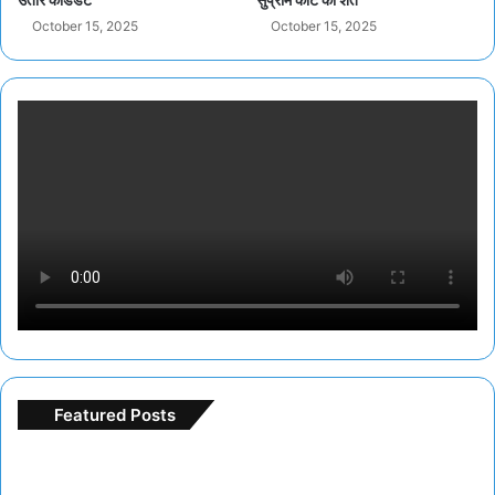
October 15, 2025
October 15, 2025
Featured Posts
F
r