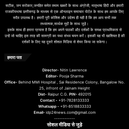
b
सटीक, जन सरोकार,जनहित समेत तमाम खबरों के साथ अंग्रेजी, मातृभाषा हिंदी और हमारी
e
राजकीयभाषा छत्तीसगढ़ के माध्यम से एक ऑनलाइन समाचार पोर्टल के साथ हम आपके लिए
d
सदैव उपलब्ध है। हमारी पूरी कोशिश और उद्देश्य ही यही है कि हम आप सभी तक
a
तथ्यात्मक,सार्थक मुद्दों के साथ जुड़े।
v
इसके साथ ही हमारा प्रयास है कि हम अपने पाठकों औऱ दर्शकों के समक्ष प्राथमिकता से
a
उन्हें जो चाहिए इस तरह की सामग्री का यथा संभव चयन करें। इसकी यह भी खाशियत है की
o
दर्शकों के लिए यह दूसरे शोशल मिडिया से शेयर किया जा सकेगा।
y
u
n
हमारा पता
t
u
Director-
Nitin Lawrence
r
Editor-
Pooja Sharma
u
Office-
Behind MMI Hospital , Sai Residence Colony, Bangalow No.
25, infront of Jainam Height
Dist-
Raipur C.G.
PIN-
492015
Contact -
+91-7828133333
Whatsapp -
+91-8518833333
Email-
idp24news.com@gmail.com
------------
सोशल मीडिया से जुड़े