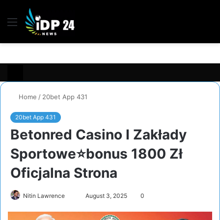
Menu
S
fo
Home
/
20bet App 431
20bet App 431
Betonred Casino I Zakłady
Sportowe⭐️bonus 1800 Zł
Oficjalna Strona
Nitin Lawrence
S
August 3, 2025
0
e
n