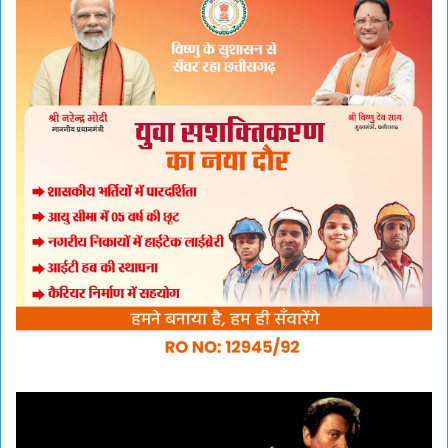
d
a
n
e
m
a
i
l