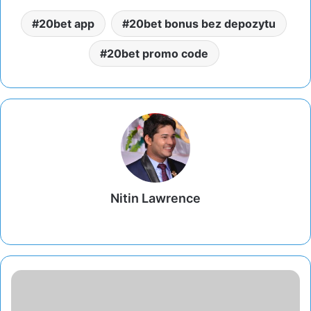
20bet app
20bet bonus bez depozytu
20bet promo code
Nitin Lawrence
W
e
b
s
i
t