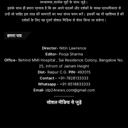
तथ्यात्मक,सार्थक मुद्दों के साथ जुड़े।
v
इसके साथ ही हमारा प्रयास है कि हम अपने पाठकों औऱ दर्शकों के समक्ष प्राथमिकता से
a
उन्हें जो चाहिए इस तरह की सामग्री का यथा संभव चयन करें। इसकी यह भी खाशियत है की
o
दर्शकों के लिए यह दूसरे शोशल मिडिया से शेयर किया जा सकेगा।
y
u
n
हमारा पता
t
u
Director-
Nitin Lawrence
r
Editor-
Pooja Sharma
u
Office-
Behind MMI Hospital , Sai Residence Colony, Bangalow No.
25, infront of Jainam Height
Dist-
Raipur C.G.
PIN-
492015
Contact -
+91-7828133333
Whatsapp -
+91-8518833333
Email-
idp24news.com@gmail.com
------------
सोशल मीडिया से जुड़े
Instagram
Facebook
Twitter
YouTube