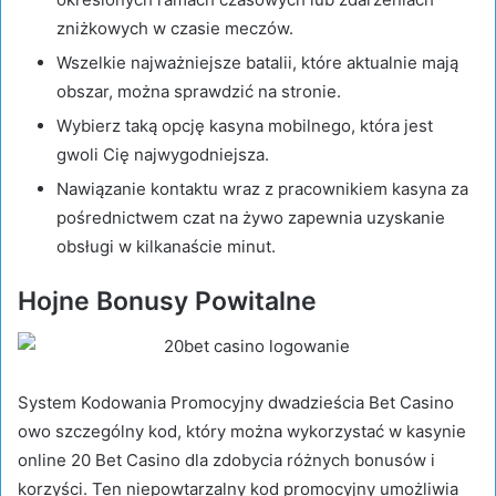
zniżkowych w czasie meczów.
Wszelkie najważniejsze batalii, które aktualnie mają
obszar, można sprawdzić na stronie.
Wybierz taką opcję kasyna mobilnego, która jest
gwoli Cię najwygodniejsza.
Nawiązanie kontaktu wraz z pracownikiem kasyna za
pośrednictwem czat na żywo zapewnia uzyskanie
obsługi w kilkanaście minut.
Hojne Bonusy Powitalne
System Kodowania Promocyjny dwadzieścia Bet Casino
owo szczególny kod, który można wykorzystać w kasynie
online 20 Bet Casino dla zdobycia różnych bonusów i
korzyści. Ten niepowtarzalny kod promocyjny umożliwia