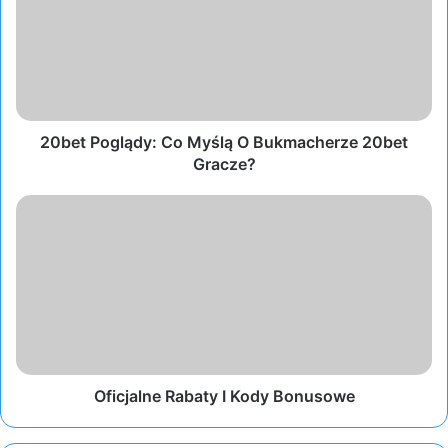
e
20bet Poglądy: Co Myślą O Bukmacherze 20bet
Gracze?
Oficjalne Rabaty I Kody Bonusowe