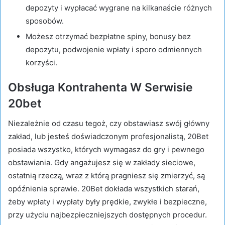
depozyty i wypłacać wygrane na kilkanaście różnych
sposobów.
Możesz otrzymać bezpłatne spiny, bonusy bez
depozytu, podwojenie wpłaty i sporo odmiennych
korzyści.
Obsługa Kontrahenta W Serwisie
20bet
Niezależnie od czasu tegoż, czy obstawiasz swój główny
zakład, lub jesteś doświadczonym profesjonalistą, 20Bet
posiada wszystko, których wymagasz do gry i pewnego
obstawiania. Gdy angażujesz się w zakłady sieciowe,
ostatnią rzeczą, wraz z którą pragniesz się zmierzyć, są
opóźnienia sprawie. 20Bet dokłada wszystkich starań,
żeby wpłaty i wypłaty były prędkie, zwykłe i bezpieczne,
przy użyciu najbezpieczniejszych dostępnych procedur.