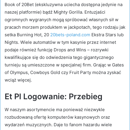
Book of 20Bet (ekskluzywna uciecha dostępna jedynie na
naszej platformie) bądź Mighty Gorilla. Entuzjaści
ogromnych wygranych mogą spróbować własnych sił w
pracach morzem produktem w jackpotach, tego rodzaju jak
setka Burning Hot, 20
20bets-poland.com
Ekstra Stars lub
Nights. Wiele automatów w tym kasynie przez internet
podaje również funkcję Drops and Wins – rozrywki
kwalifikujące się do odwiedzenia tego gigantycznego
turnieju są umieszczone w specjalnej firm. Grając w Gates
of Olympus, Cowboys Gold czy Fruit Party można zyskać
wciąż więcej.
Et Pl Logowanie: Przebieg
W naszym asortymencie ma ponieważ niezwykle
rozbudowaną ofertę komputerów kasynowych oraz
wydarzeń muzycznych. Daje to fanom hazardu wiele