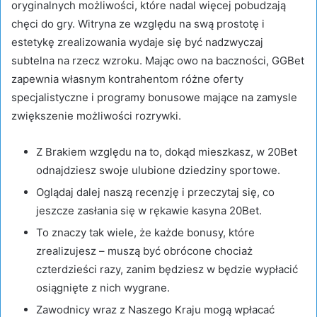
oryginalnych możliwości, które nadal więcej pobudzają
chęci do gry. Witryna ze względu na swą prostotę i
estetykę zrealizowania wydaje się być nadzwyczaj
subtelna na rzecz wzroku. Mając owo na baczności, GGBet
zapewnia własnym kontrahentom różne oferty
specjalistyczne i programy bonusowe mające na zamysle
zwiększenie możliwości rozrywki.
Z Brakiem względu na to, dokąd mieszkasz, w 20Bet
odnajdziesz swoje ulubione dziedziny sportowe.
Oglądaj dalej naszą recenzję i przeczytaj się, co
jeszcze zasłania się w rękawie kasyna 20Bet.
To znaczy tak wiele, że każde bonusy, które
zrealizujesz – muszą być obrócone chociaż
czterdzieści razy, zanim będziesz w będzie wypłacić
osiągnięte z nich wygrane.
Zawodnicy wraz z Naszego Kraju mogą wpłacać