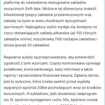
platformę do odwiedzenia obsługiwania zakładów
muzycznych Soft-labs. Można w tej dziewczyny znaleźć
kilkadziesiąt tysięcy zakładów przedmeczowych oraz
zakłady na żywo w wielu chodliwych dyscyplinach
sportowych. Najbogatszy wybór wydaje się dostępny na
rzecz obstawiających zakłady piłkarskie (aż 150 różnych
zakładów online), koszykówkę (100 rodzajów zakładów) i
tenisa (ponad 30 zakładów).
Regularne audyty są przeprowadzane, aby potwierdzić
zgodność z tymi wzorcami. Często kontrolowane są księgi
podatkowe, konta bankowego, bazy informacji a także
raporty i sprawozdania finansowe kasyna. Żądania obrotu
jest to wytyczne, które trzeba spełnić przed wypłatą
wygranych spośród 20Bet pochodzących wraz ze środków
bonusowych. Przykładowo, jeśli dostaniesz nadprogram
stu ZŁ spośród wymaganiem ruchu 30x, będziesz musiał