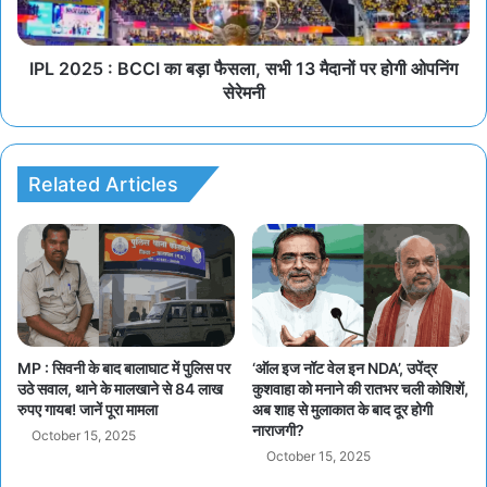
IPL 2025 : BCCI का बड़ा फैसला, सभी 13 मैदानों पर होगी ओपनिंग
सेरेमनी
Related Articles
MP : सिवनी के बाद बालाघाट में पुलिस पर
‘ऑल इज नॉट वेल इन NDA’, उपेंद्र
उठे सवाल, थाने के मालखाने से 84 लाख
कुशवाहा को मनाने की रातभर चली कोशिशें,
रुपए गायब! जानें पूरा मामला
अब शाह से मुलाकात के बाद दूर होगी
नाराजगी?
October 15, 2025
October 15, 2025