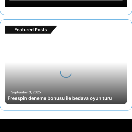
Featured Posts
F
r
e
e
s
p
i
n
d
September 3, 2025
Freespin deneme bonusu ile bedava oyun turu
e
n
e
m
e
b