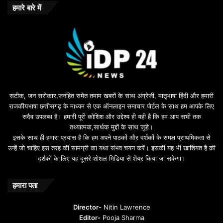
o
हमारे बारे में
n
u
s
u
i
l
e
b
सटीक, जन सरोकार,जनहित समेत तमाम खबरों के साथ अंग्रेजी, मातृभाषा हिंदी और हमारी
e
राजकीयभाषा छत्तीसगढ़ के माध्यम से एक ऑनलाइन समाचार पोर्टल के साथ हम आपके लिए
d
सदैव उपलब्ध है। हमारी पूरी कोशिश और उद्देश्य ही यही है कि हम आप सभी तक
a
तथ्यात्मक,सार्थक मुद्दों के साथ जुड़े।
v
इसके साथ ही हमारा प्रयास है कि हम अपने पाठकों औऱ दर्शकों के समक्ष प्राथमिकता से
a
उन्हें जो चाहिए इस तरह की सामग्री का यथा संभव चयन करें। इसकी यह भी खाशियत है की
o
दर्शकों के लिए यह दूसरे शोशल मिडिया से शेयर किया जा सकेगा।
y
u
n
हमारा पता
t
u
Director-
Nitin Lawrence
r
Editor-
Pooja Sharma